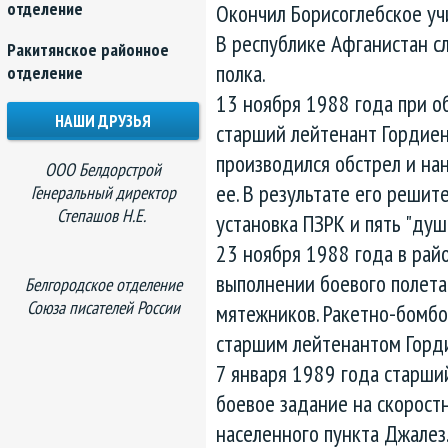
отделение
Окончил Борисоглебское уч
В республике Афганистан с
Ракитянское районное
полка.
отделение
13 ноября 1988 года при о
НАШИ ДРУЗЬЯ
старший лейтенант Гордиен
производился обстрел и на
ООО Белдорстрой
ее. В результате его реши
Генеральный директор
Степашов Н.Е.
установка ПЗРК и пять "душ
23 ноября 1988 года в рай
выполнении боевого полета
Белгородское отделение
Союза писателей России
мятежников. Ракетно-бомб
старшим лейтенантом Горди
7 января 1989 года старши
боевое задание на скорос
населенного пункта Джалез