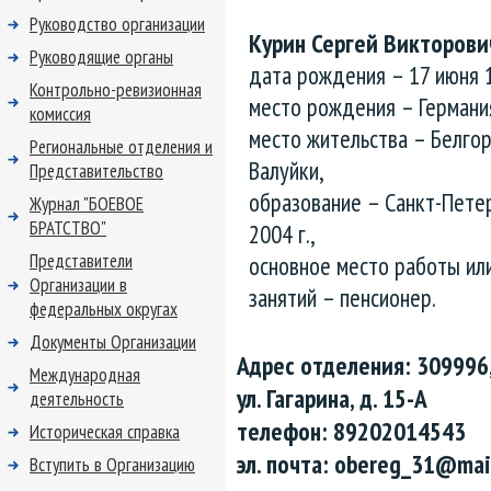
Руководство организации
Курин Сергей Викторови
Руководящие органы
дата рождения – 17 июня 
Контрольно-ревизионная
место рождения – Германи
комиссия
место жительства – Белгор
Региональные отделения и
Валуйки,
Представительство
образование – Санкт-Пете
Журнал "БОЕВОЕ
БРАТСТВО"
2004 г.,
Представители
основное место работы ил
Организации в
занятий – пенсионер.
федеральных округах
Документы Организации
Адрес отделения:
309996,
Международная
ул. Гагарина, д. 15-А
деятельность
телефон: 89202014543
Историческая справка
эл. почта: obereg_31@mai
Вступить в Организацию