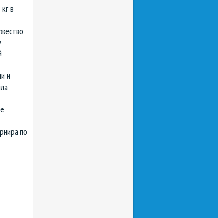
кг в
ужество
у
й
и и
ыла
ие
рнира по