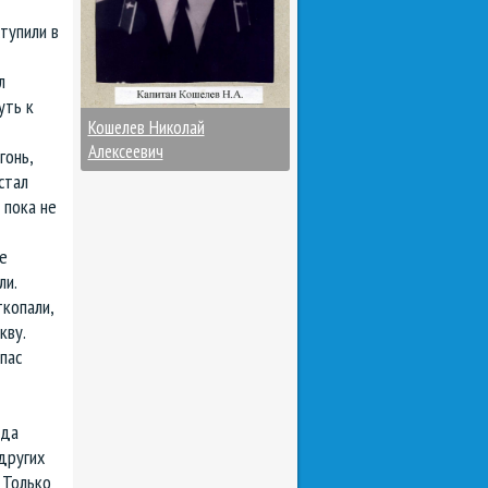
тупили в
л
уть к
Кошелев Николай
Алексеевич
гонь,
стал
 пока не
е
ли.
ткопали,
кву.
пас
яда
других
 Только