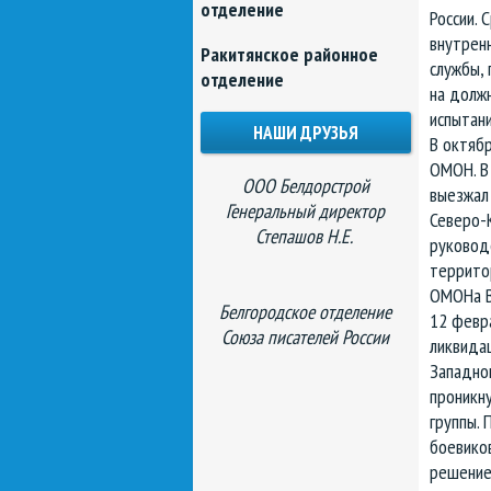
отделение
России. 
внутрен
Ракитянское районное
службы, 
отделение
на должн
испытани
НАШИ ДРУЗЬЯ
В октябр
ОМОН. В 
ООО Белдорстрой
выезжал
Генеральный директор
Северо-
Степашов Н.Е.
руковод
территор
ОМОНа В
Белгородское отделение
12 февр
Союза писателей России
ликвидац
Западно
проникн
группы. 
боевиков
решение 