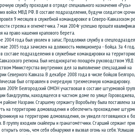
Срочную службу проходил в отряде специального назначения «Русь»
них войск МВД РФ. В составе подразделения, будучи солдатом срочн
провёл 9 месяцев в служебной командировке в Северо-Кавказском ре
ости стрелка и огнемётчика. 7 мая 2004г успешно прошёл квалифик
я на право нашения крапового берета.
е 2004 года был уволен в запас. Продолжил службу в спецподразде
мае 2005 года зачислен на должность милиционера - бойца. За 4 год
 в составе подразделения в служебные командировки на территори
Кавказского региона. Был неоднократно поощрён руководством УВД 
ством Министерства внутренних дел за выполнение спецзаданий на
ии Северного Кавказа. В декабре 2008 года в числе бойцов Белгоро
ячеслав был отправлен в очередную трехмесячную командировку.
аля 2009г Белгородский ОМОН участвовал в составе штурмовой груп
ии бандгруппы, находящееся в частном доме по улице Гороводжева,
м районе Назрани. Старшему сержанту Воробьёву была поставлена з
уть на территорию домовладения и обеспечить прохождение штурм
Проникнув на территорию домовладения, он увидел готовящихся к б
. В группу входили снайперы и гранатомётчики. Старший сержант при
открыть огонь, чем себя обнаружил и вызвал огонь на себя. Услышав