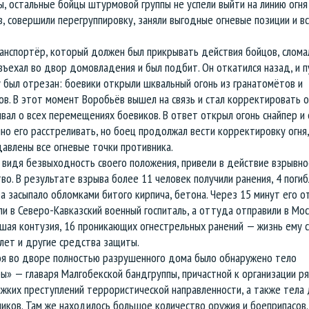
, остальные бойцы штурмовой группы не успели выйти на линию огня
, совершили перегруппировку, заняли выгодные огневые позиции и вс
анспортёр, который должен был прикрывать действия бойцов, слома
въехал во двор домовладения и был подбит. Он откатился назад, и п
 был отрезан: боевики открыли шквальный огонь из гранатомётов и
в. В этот момент Воробьёв вышел на связь и стал корректировать о
ал о всех перемещениях боевиков. В ответ открыл огонь снайпер и 
о его расстреливать, но боец продолжал вести корректировку огня,
авлены все огневые точки противника.
 видя безвыходность своего положения, привели в действие взрывно
во. В результате взрыва более 11 человек получили ранения, 4 погиб
а засыпало обломками битого кирпича, бетона. Через 15 минут его о
и в Северо-Кавказский военный госпиталь, а оттуда отправили в Мос
шая контузия, 16 проникающих огнестрельных ранений — жизнь ему с
лет и другие средства защиты.
оя во дворе полностью разрушенного дома было обнаружено тело
» — главаря Малгобекской бандгруппы, причастной к организации р
жких преступлений террористической направленности, а также тела 
иков. Там же находилось большое количество оружия и боеприпасов.