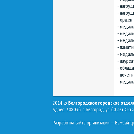
- нагруд
- нагруд
- орден
- медал
- медаль
- медаль
- памятн
- медаль
- лауре
- облад
- почетн
- медаль
2014 ©
Белгородское городское отде
Адрес: 308036, г. Белгород, ул. 60 лет Октя
Разработка сайта организации
— ВамСайт.