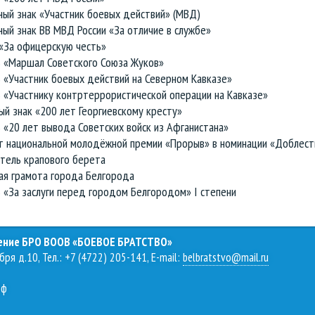
ный знак «Участник боевых действий» (МВД)
ный знак ВВ МВД России «За отличие в службе»
 «За офицерскую честь»
ь «Маршал Советского Союза Жуков»
 «Участник боевых действий на Северном Кавказе»
 «Участнику контртеррористической операции на Кавказе»
ый знак «200 лет Георгиевскому кресту»
 «20 лет вывода Советских войск из Афганистана»
ат национальной молодёжной премии «Прорыв» в номинации «Доблест
атель крапового берета
ая грамота города Белгорода
 «За заслуги перед городом Белгородом» I степени
ление БРО ВООВ «БОЕВОЕ БРАТСТВО»
бря д.10, Тел.: +7 (4722) 205-141, E-mail:
belbratstvo@mail.ru
рф