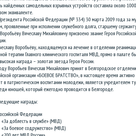
ь найденных самодельных взрывных устройств составила около 1000 
вом эквиваленте.
Президента Российской Федерации (№ 334) 30 марта 2009 года за м
м, проявленные при исполнении служебного долга, старшему сержант
Воробьёву Вячеславу Михайловичу присвоено звание Героя Российско
ии.
чеславу Воробьёву, находящемуся на лечение в отделении реанимаци
ной терапии Главного клинического госпиталя МВД, прямо в палате б
высокая награда – золотая звезда Героя России.
году Воробьев Вячеслав Михайлович принят в Белгородское отделен
ийской организации «БОЕВОЕ БРАТСТВО», в настоящее время активно
ет в патриотическом воспитании молодежи, является учредителем ту
реди юношей, который ежегодно проводится в Белгороде.
ледующие награды:
Российской Федерации
 «За доблесть в службе» (МВД)
ь «За боевое содружество» (МВД)
ь «200 лет МВД России»