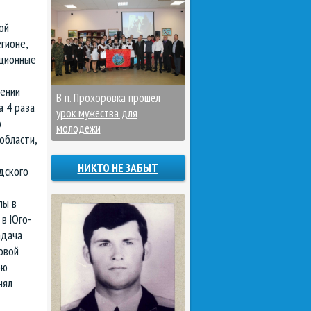
ой
гионе,
ационные
лении
В п. Прохоровка прошел
а 4 раза
урок мужества для
ю
молодежи
области,
НИКТО НЕ ЗАБЫТ
дского
пы в
 в Юго-
адача
овой
ою
нял