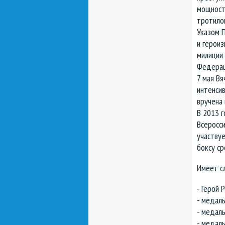
мощност
тротило
Указом 
и героиз
милиции 
Федерац
7 мая Вя
интенсив
вручена 
В 2013 
Всеросс
участву
боксу с
Имеет с
- Герой 
- медаль
- медал
- медал