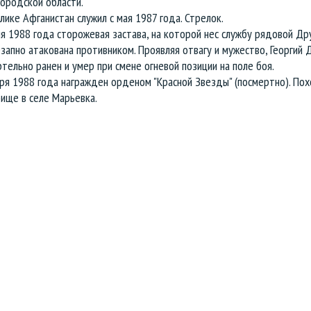
ородской области.
лике Афганистан служил с мая 1987 года. Стрелок.
я 1988 года сторожевая застава, на которой нес службу рядовой Дру
запно атакована противником. Проявляя отвагу и мужество, Георгий 
тельно ранен и умер при смене огневой позиции на поле боя.
ря 1988 года награжден орденом "Красной Звезды" (посмертно). По
ище в селе Марьевка.