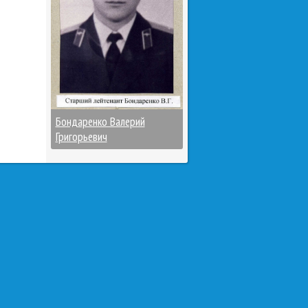
Бондаренко Валерий
Григорьевич