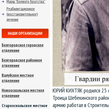
Марш "Боевого Братства"
Реабилитационное
(восстановительное)
лечение
НАШИ ОРГАНИЗАЦИИ
Белгородское городское
отделение
Белгородское районное
отделение
Валуйское местное
отделение
ЮРИЙ КИХТЯК родился 25 о
Новооскольское местное
отделение
Троица Шебекинского район
армию работал в Строитель
Старооскольское местное