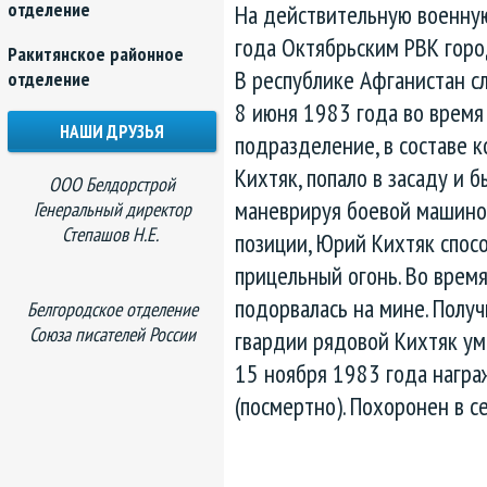
отделение
На действительную военную
года Октябрьским РВК горо
Ракитянское районное
В республике Афганистан сл
отделение
8 июня 1983 года во время
НАШИ ДРУЗЬЯ
подразделение, в составе 
Кихтяк, попало в засаду и 
ООО Белдорстрой
маневрируя боевой машиной
Генеральный директор
Степашов Н.Е.
позиции, Юрий Кихтяк спос
прицельный огонь. Во врем
подорвалась на мине. Получ
Белгородское отделение
Союза писателей России
гвардии
рядовой Кихтяк уме
15 ноября 1983 года награ
(посмертно). Похоронен в 