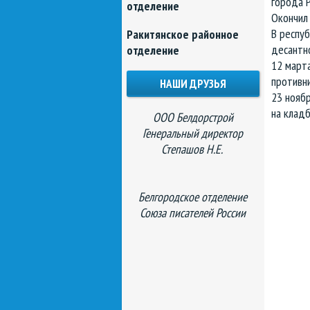
города Р
отделение
Окончил
В респуб
Ракитянское районное
десантно
отделение
12 марта
противни
НАШИ ДРУЗЬЯ
23 нояб
на кладб
ООО Белдорстрой
Генеральный директор
Степашов Н.Е.
Белгородское отделение
Союза писателей России