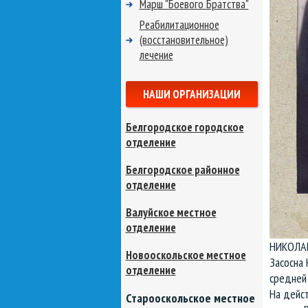
Марш "Боевого Братства"
Реабилитационное
(восстановительное)
лечение
НАШИ ОРГАНИЗАЦИИ
Белгородское городское
отделение
Белгородское районное
отделение
Валуйское местное
отделение
НИКОЛАЙ
Новооскольское местное
Засосна 
отделение
средней
На дейст
Старооскольское местное