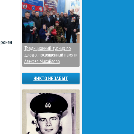
-
оронен
Традиционный турнир по
дзюдо, посвященный памяти
Алексея Михайлова
НИКТО НЕ ЗАБЫТ