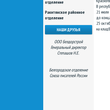
Красног
отделение
В респуб
21 июля 
Ракитянское районное
до конца
отделение
25 октя
на кладб
НАШИ ДРУЗЬЯ
ООО Белдорстрой
Генеральный директор
Степашов Н.Е.
Белгородское отделение
Союза писателей России