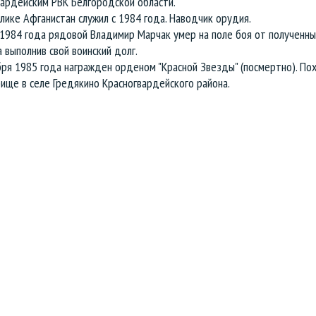
вардейским РВК Белгородской области.
лике Афганистан служил с 1984 года. Наводчик орудия.
1984 года рядовой Владимир Марчак умер на поле боя от полученны
 выполнив свой воинский долг.
бря 1985 года награжден орденом "Красной Звезды" (посмертно). По
ище в селе Гредякино Красногвардейского района.