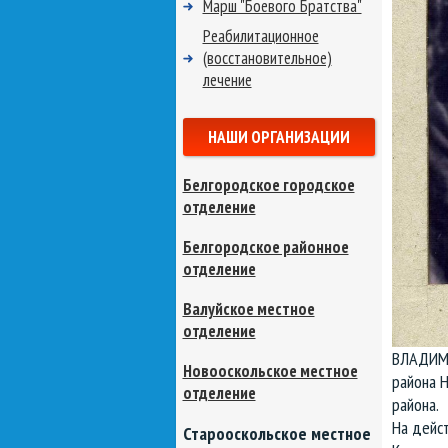
Марш "Боевого Братства"
Реабилитационное
(восстановительное)
лечение
НАШИ ОРГАНИЗАЦИИ
Белгородское городское
отделение
Белгородское районное
отделение
Валуйское местное
отделение
ВЛАДИМИ
Новооскольское местное
района Н
отделение
района.
На дейс
Старооскольское местное