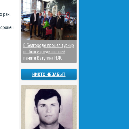
х ран,
хоронен
В Белгороде прошел турнир
по боксу среди юношей
памяти Ватутина Н.Ф.
НИКТО НЕ ЗАБЫТ