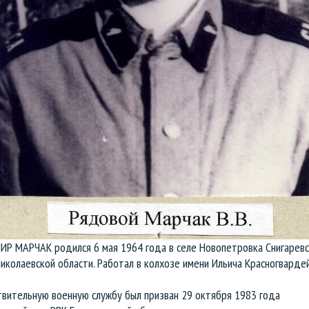
Р МАРЧАК родился 6 мая 1964 года в селе Новопетровка Снигаревс
иколаевской области. Работал в колхозе имени Ильича Красногварде
твительную военную службу был призван 29 октября 1983 года