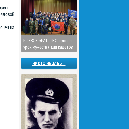
рист.
 рядовой
онен на
БОЕВОЕ БРАТСТВО провело
урок мужества для кадетов
НИКТО НЕ ЗАБЫТ