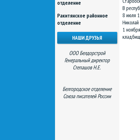
Староос
отделение
В респуб
8 июля 1
Ракитянское районное
Николай 
отделение
1 ноября
кладбищ
НАШИ ДРУЗЬЯ
ООО Белдорстрой
Генеральный директор
Степашов Н.Е.
Белгородское отделение
Союза писателей России