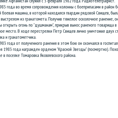
лике Афганистан служил с 3 февраля 1982 года. Радиотелеграфист.
983 года во время сопровождения колонны с боеприпасами в район 
 боевая машина, в которой находился гвардии рядовой Свищев, был
выстрелом из гранатомета. Получив тяжелое осколочное ранение, о
ы открыть огонь по "душманам", прикрыв вынос раненого товарища в
ное место. В ходе перестрелки Петр Свищев лично уничтожил двух с
ка и гранатометчика.
983 года от полученного ранения в этом бою он скончался в госпитал
я 1983 года награжден орденом "Красной Звезды" (посмертно). Пох
 в поселке Томаровка Яковлевского района.