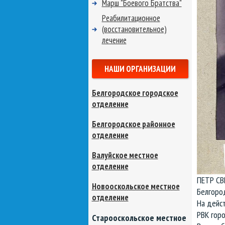
Марш "Боевого Братства"
Реабилитационное
(восстановительное)
лечение
НАШИ ОРГАНИЗАЦИИ
Белгородское городское
отделение
Белгородское районное
отделение
Валуйское местное
отделение
ПЕТР СВ
Новооскольское местное
Белгород
отделение
На дейс
РВК горо
Старооскольское местное