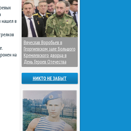
боевых
а
н нашел в
трелков
Вячеслав Воробьев в
е.
Георгиевском зале Большого
оронен на
Кремлевского дворца в
День Героев Отечества
НИКТО НЕ ЗАБЫТ