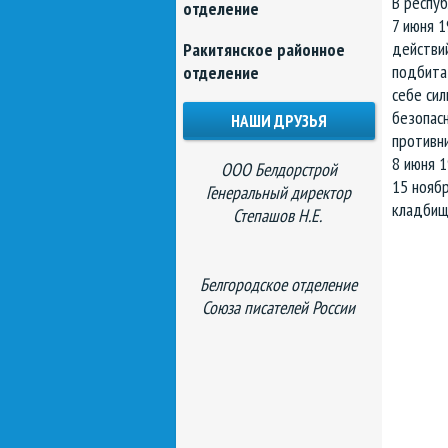
В респуб
отделение
7 июня 1
действий
Ракитянское районное
подбита 
отделение
себе сил
безопас
НАШИ ДРУЗЬЯ
противни
8 июня 1
ООО Белдорстрой
15 ноябр
Генеральный директор
кладбище
Степашов Н.Е.
Белгородское отделение
Союза писателей России