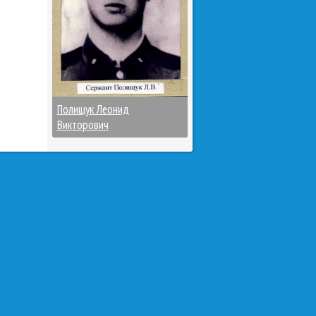
Полищук Леонид
Викторович