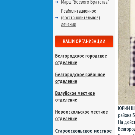
Марш "Боевого Братства"
Реабилитационное
(восстановительное)
лечение
НАШИ ОРГАНИЗАЦИИ
Белгородское городское
отделение
Белгородское районное
отделение
Валуйское местное
отделение
ЮРИЙ ШЕ
Новооскольское местное
района Б
отделение
На дейст
Белгород
Старооскольское местное