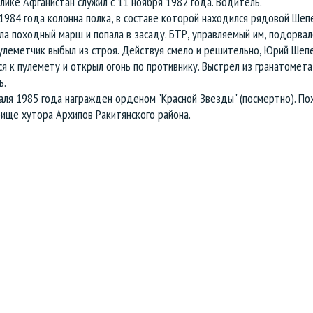
лике Афганистан служил с 11 ноября 1982 года. Водитель.
1984 года колонна полка, в составе которой находился рядовой Шеп
а походный марш и попала в засаду. БТР, управляемый им, подорвал
пулеметчик выбыл из строя. Действуя смело и решительно, Юрий Шеп
я к пулемету и открыл огонь по противнику. Выстрел из гранатомет
ь.
аля 1985 года награжден орденом "Красной Звезды" (посмертно). По
бище хутора Архипов Ракитянского района.