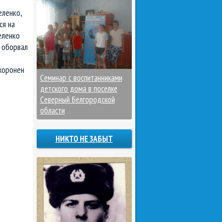
еленко,
ся на
еленко
а оборвал
хоронен
Семинар с воспитанниками
детского дома в поселке
Северный Белгородской
области
НИКТО НЕ ЗАБЫТ