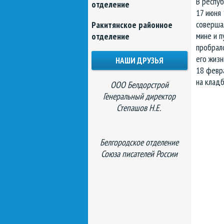
В респуб
отделение
17 июня 
совершал
Ракитянское районное
мине и 
отделение
пробралс
его жизн
НАШИ ДРУЗЬЯ
18 февр
на клад
ООО Белдорстрой
Генеральный директор
Степашов Н.Е.
Белгородское отделение
Союза писателей России