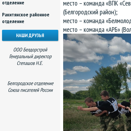
место – команда «ВПК «Севе
отделение
(Белгородский район);
Ракитянское районное
место – команда «Белмолод
отделение
место – команда «АРБ» (Во
НАШИ ДРУЗЬЯ
ООО Белдорстрой
Генеральный директор
Степашов Н.Е.
Белгородское отделение
Союза писателей России