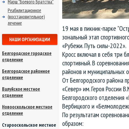
Марш "Боевого Братства"
Реабилитационное
(восстановительное)
лечение
19 мая в пикник-парке "Ост
зональный этап спортивног
НАШИ ОРГАНИЗАЦИИ
«Рубежи. Путь силы-2022».
Кросс включал в себя три б
Белгородское городское
отделение
спортивный. В соревновани
районов и муниципальных о
Белгородское районное
отделение
От Белгородского района п
«Север» им. Героя России В
Валуйское местное
отделение
Белгородского отделения 
Вербицкого и «Белмолодеж
Новооскольское местное
отделение
По результатам соревнова
образом:
Старооскольское местное