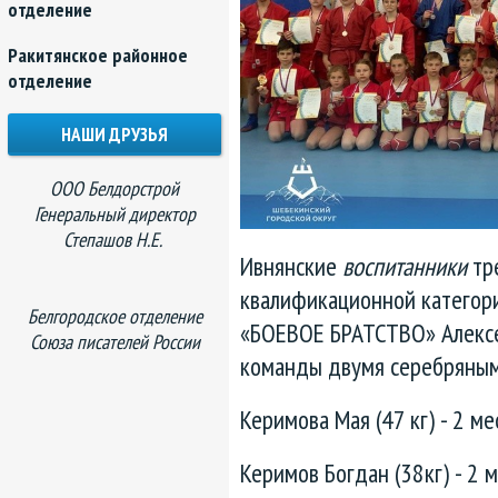
отделение
Ракитянское районное
отделение
НАШИ ДРУЗЬЯ
ООО Белдорстрой
Генеральный директор
Степашов Н.Е.
Ивнянские
воспитанники
тр
квалификационной категори
Белгородское отделение
«БОЕВОЕ БРАТСТВО» Алексе
Союза писателей России
команды двумя серебряным
Керимова Мая (47 кг) - 2 ме
Керимов Богдан (38кг) - 2 