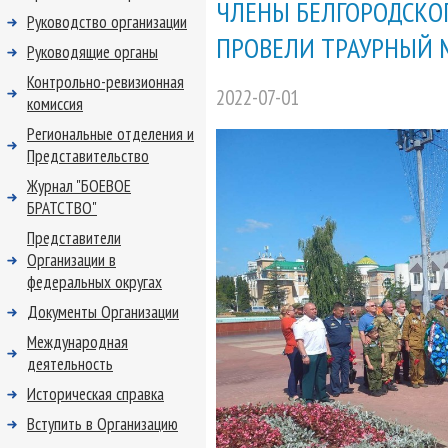
ЧЛЕНЫ БЕЛГОРОДСКОГ
Руководство организации
ПРОВЕЛИ ТРАУРНЫЙ 
Руководящие органы
Контрольно-ревизионная
2022-07-01
комиссия
Региональные отделения и
Представительство
Журнал "БОЕВОЕ
БРАТСТВО"
Представители
Организации в
федеральных округах
Документы Организации
Международная
деятельность
Историческая справка
Вступить в Организацию