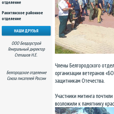
отделение
Ракитянское районное
отделение
НАШИ ДРУЗЬЯ
ООО Белдорстрой
Генеральный директор
Степашов Н.Е.
Члены Белгородского отде
организации ветеранов «Б
Белгородское отделение
Союза писателей России
защитникам Отечества.
Участники митинга почтили
возложили к памятнику кра