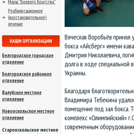
Марш "Боевого Братства"
Реабилитационное
(восстановительное)
лечение
Вячеслав Воробьёв принял 
НАШИ ОРГАНИЗАЦИИ
бокса «Айсберг» имени кав
Дмитрия Николаевича, поги
Белгородское городское
отделение
долга в ходе специальной 
Украины.
Белгородское районное
отделение
Благодаря благотворительн
Валуйское местное
Владимира Тебекина удалос
отделение
помещение под зал бокса. 
Новооскольское местное
комплекс «Олимпийский» г.
отделение
современным оборудование
Старооскольское местное