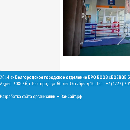
2014 ©
Белгородское городское отделение БРО ВООВ «БОЕВОЕ 
Адрес: 308036, г. Белгород, ул. 60 лет Октября д.10, Тел.: +7 (4722) 20
Разработка сайта организации
— ВамСайт.рф