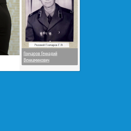
Гончаров Геннадий
Вениаминович