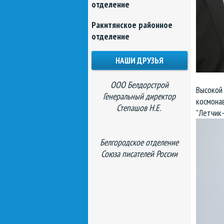
отделение
Ракитянское районное
отделение
НАШИ ДРУЗЬЯ
ООО Белдорстрой
Высокой
Генеральный директор
космонав
Степашов Н.Е.
"Летчик-
Белгородское отделение
Союза писателей России