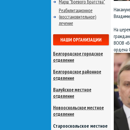
Марш "Боевого Братства"
Накануне
Реабилитационное
Владимир
(восстановительное)
лечение
На цере
гражданс
НАШИ ОРГАНИЗАЦИИ
ВООВ «Б
ордена С
Белгородское городское
отделение
Белгородское районное
отделение
Валуйское местное
отделение
Новооскольское местное
отделение
Старооскольское местное