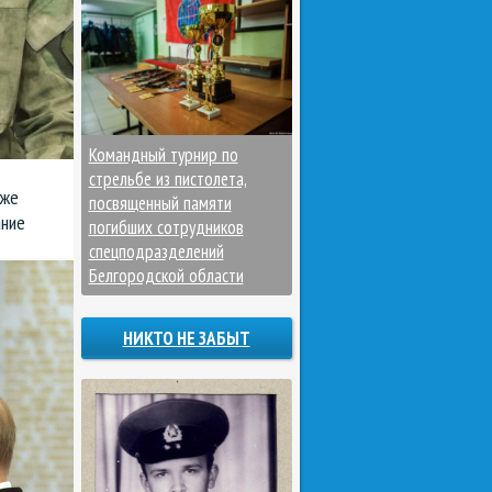
Командный турнир по
стрельбе из пистолета,
кже
посвященный памяти
ание
погибших сотрудников
спецподразделений
Белгородской области
НИКТО НЕ ЗАБЫТ