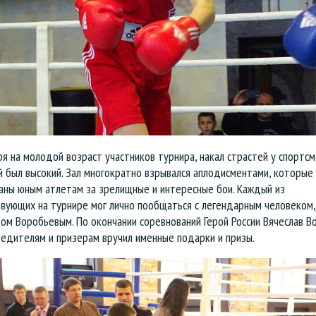
я на молодой возраст участников турнира, накал страстей у спортсм
 был высокий. Зал многократно взрывался аплодисментами, которые
аны юным атлетам за зрелищные и интересные бои. Каждый из
твующих на турнире мог лично пообщаться с легендарным человеком,
ом Воробьевым. По окончании соревнований Герой России Вячеслав В
бедителям и призерам вручил именные подарки и призы.