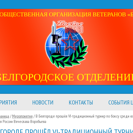
ОБЩЕСТВЕННАЯ ОРГАНИЗАЦИЯ ВЕТЕРАНОВ «Б
БЕЛГОРОДСКОЕ ОТДЕЛЕНИ
РИЯТИЯ
НОВОСТИ
КОНТАКТЫ
СОБЫТИЯ Ц
раница
/
Мероприятия
/
В Белгороде прошёл VI-традиционный турнир по боксу среди 
я России Вячеслава Воробьева
ЛГОРОДЕ ПРОШЁЛ VI-ТРАДИЦИОННЫЙ ТУРН