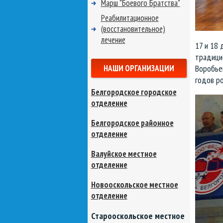
Марш "Боевого Братства"
Реабилитационное
(восстановительное)
лечение
17 и 18 
традицио
НАШИ ОРГАНИЗАЦИИ
Воробье
годов ро
Белгородское городское
отделение
Белгородское районное
отделение
Валуйское местное
отделение
Новооскольское местное
отделение
Старооскольское местное