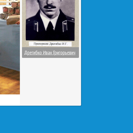
Дрегибко Иван Григорьевич