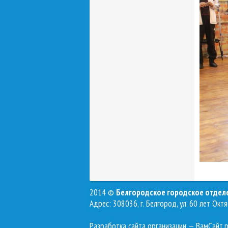
2014 ©
Белгородское городское отде
Адрес: 308036, г. Белгород, ул. 60 лет Октя
Разработка сайта организации
— ВамСайт.