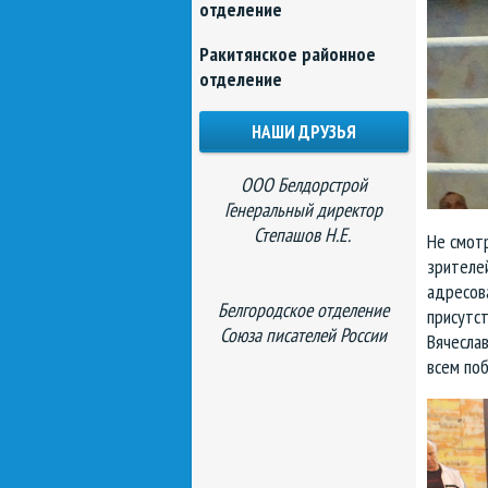
отделение
Ракитянское районное
отделение
НАШИ ДРУЗЬЯ
ООО Белдорстрой
Генеральный директор
Степашов Н.Е.
Не смотр
зрителей
адресов
Белгородское отделение
присутс
Союза писателей России
Вячеслав
всем по