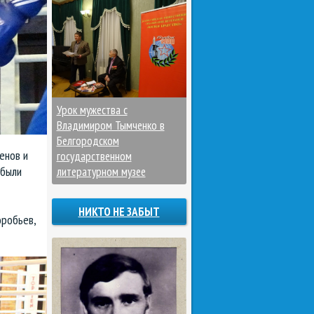
Урок мужества с
Владимиром Тымченко в
Белгородском
енов и
государственном
 были
литературном музее
НИКТО НЕ ЗАБЫТ
оробьев,