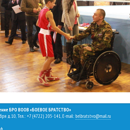
ление БРО ВООВ «БОЕВОЕ БРАТСТВО»
бря д.10, Тел.: +7 (4722) 205-141, E-mail:
belbratstvo@mail.ru
рф