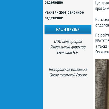
отделение
Централ
праздни
Ракитянское районное
отделение
На засе
отделени
НАШИ ДРУЗЬЯ
По рейт
БРАТСТВ
ООО Белдорстрой
а также 
Генеральный директор
Организа
Степашов Н.Е.
Белгородское отделение
Союза писателей России