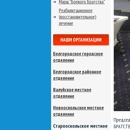
Марш "Боевого Братства"
Реабилитационное
(восстановительное)
лечение
НАШИ ОРГАНИЗАЦИИ
Белгородское городское
отделение
Белгородское районное
отделение
Валуйское местное
отделение
Новооскольское местное
отделение
Председ
Старооскольское местное
БРАТСТВО