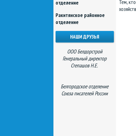
Тем, кт
отделение
хозяйств
Ракитянское районное
отделение
НАШИ ДРУЗЬЯ
ООО Белдорстрой
Генеральный директор
Степашов Н.Е.
Белгородское отделение
Союза писателей России