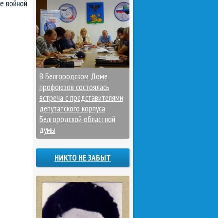
е войной
В Белгородском Доме
профоюзов состоялась
встреча с представителями
депутатского корпуса
Белгородской областной
думы
НИКТО НЕ ЗАБЫТ