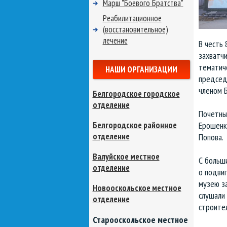
Марш "Боевого Братства"
Реабилитационное
(восстановительное)
лечение
В честь
захватч
тематиче
НАШИ ОРГАНИЗАЦИИ
председ
членом 
Белгородское городское
отделение
Почетны
Белгородское районное
Ерошенко
отделение
Попова.
Валуйское местное
С больш
отделение
о подвиг
музею з
Новооскольское местное
слушали 
отделение
строите
Старооскольское местное