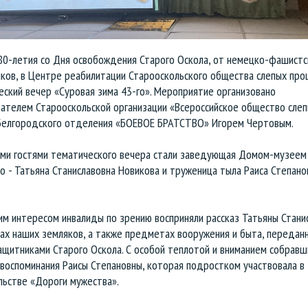
 80-летия со Дня освобождения Старого Оскола, от немецко-фашистс
иков, в Центре реабилитации Старооскольского общества слепых пр
ский вечер «Суровая зима 43-го». Мероприятие организовано
ателем Старооскольской организации «Всероссийское общество слеп
Белгородского отделения «БОЕВОЕ БРАТСТВО» Игорем Чертовым.
ми гостями тематического вечера стали заведующая Домом-музеем 
 - Татьяна Станиславовна Новикова и труженица тыла Раиса Степано
им интересом инвалиды по зрению восприняли рассказ Татьяны Стани
ах наших земляков, а также предметах вооружения и быта, передан
ащитниками Старого Оскола. С особой теплотой и вниманием собравш
воспоминания Раисы Степановны, которая подростком участвовала в
льстве «Дороги мужества».