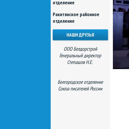
отделение
Ракитянское районное
отделение
НАШИ ДРУЗЬЯ
ООО Белдорстрой
Генеральный директор
Степашов Н.Е.
Белгородское отделение
Союза писателей России