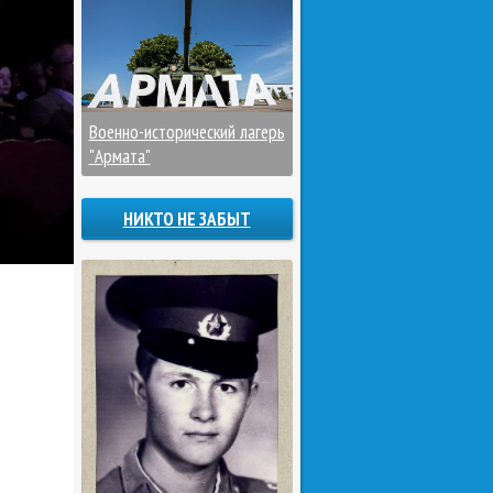
Военно-исторический лагерь
"Армата"
НИКТО НЕ ЗАБЫТ