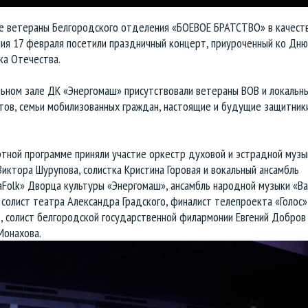
е ветераны Белгородского отделения «БОЕВОЕ БРАТСТВО» в качест
ия 17 февраля посетили праздничный концерт, приуроченный ко Дню
ка Отечества.
льном зале ДК «Энергомаш» присутствовали ветераны ВОВ и локальн
тов, семьи мобилизованных граждан, настоящие и будущие защитник
тной программе приняли участие оркестр духовой и эстрадной музык
иктора Шурупова, солистка Кристина Горовая и вокальный ансамбль
Folk» Дворца культуры «Энергомаш», ансамбль народной музыки «Ва
, солист театра Александра Градского, финалист телепроекта «Голос»
, солист белгородской государственной филармонии Евгений Добров
Монахова.