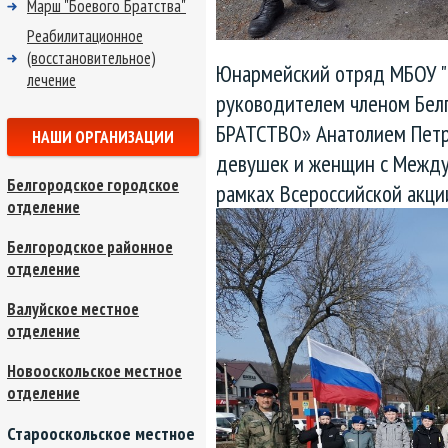
Марш "Боевого Братства"
Реабилитационное
(восстановительное)
Юнармейский отряд МБОУ "
лечение
руководителем членом Бел
БРАТСТВО» Анатолием Пет
НАШИ ОРГАНИЗАЦИИ
девушек и женщин с Между
Белгородское городское
рамках Всероссийской акци
отделение
Белгородское районное
отделение
Валуйское местное
отделение
Новооскольское местное
отделение
Старооскольское местное