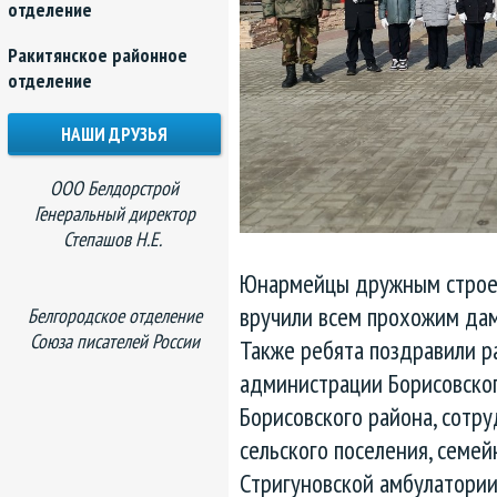
отделение
Ракитянское районное
отделение
НАШИ ДРУЗЬЯ
ООО Белдорстрой
Генеральный директор
Степашов Н.Е.
Юнармейцы дружным строе
вручили всем прохожим дам
Белгородское отделение
Союза писателей России
Также ребята поздравили р
администрации Борисовског
Борисовского района, сотр
сельского поселения, семе
Стригуновской амбулатории