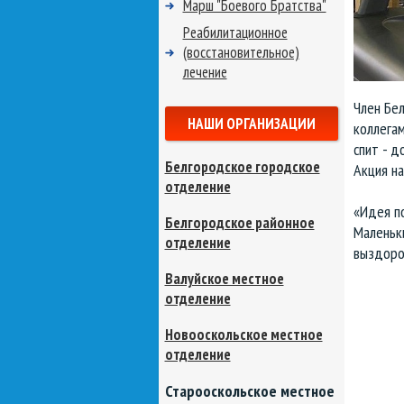
Марш "Боевого Братства"
Реабилитационное
(восстановительное)
лечение
Член Бе
НАШИ ОРГАНИЗАЦИИ
коллегам
спит - д
Белгородское городское
Акция н
отделение
«Идея п
Белгородское районное
Маленьк
отделение
выздоров
Валуйское местное
отделение
Новооскольское местное
отделение
Старооскольское местное