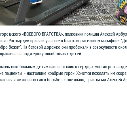
лгородского «БОЕВОГО БРАТСТВА», полковник полиции Алексей Арбуз
и из Росгвардии приняли участие в благотворительном марафоне "Д
обро бежит". На беговой дорожке они пробежали в совокупности около
аправлена на поддержку онкобольных детей.
омочь онкобольным детям нашла отклик в сердцах многих росгварде
ие пациенты – настоящие храбрые герои. Хочется пожелать им скор
ления и жизненных сил в борьбе с болезнью», - рассказал Алексей А