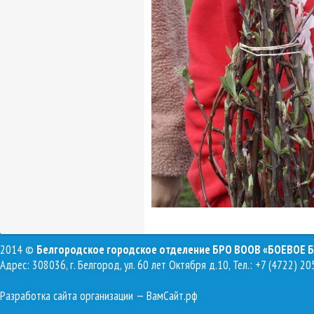
2014 ©
Белгородское городское отделение БРО ВООВ «БОЕВОЕ 
Адрес: 308036, г. Белгород, ул. 60 лет Октября д.10, Тел.: +7 (4722) 20
Разработка сайта организации
— ВамСайт.рф