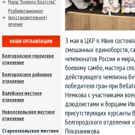
Марш "Боевого Братства"
Реабилитационное
(восстановительное)
лечение
3 мая в ЦКР п. Ивня состоя
НАШИ ОРГАНИЗАЦИИ
смешанных единоборств, са
Белгородское городское
чемпионатов России и мира
отделение
боевому самбо, мастера сп
Белгородское районное
действующего чемпиона Bel
отделение
победителя гран-при Bellat
Валуйское местное
Немкова с участниками вое
отделение
дзюдоистами и борцами Ивн
присутствующих курсанты 
Новооскольское местное
отделение
Белгородского отделения 
Показаникова.
Старооскольское местное