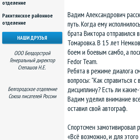
отделение
Вадим Александрович расска
Ракитянское районное
отделение
путь. Когда ему исполнилось
брата Виктора отправился 
НАШИ ДРУЗЬЯ
Томаровка. В 15 лет Немко
боем и боевым самбо, а пос
ООО Белдорстрой
Генеральный директор
Fedor Team.
Степашов Н.Е.
Ребята в режиме диалога с
вопросы: "Как справиться с
дисциплину? Есть ли какие-
Белгородское отделение
Союза писателей России
Вадим уделил внимание все
оставил свой автограф.
Спортсмен замотивировал р
«Всё возможно, и для этого 