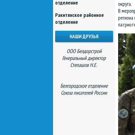
отделение
округа.
В мероп
Ракитянское районное
региона 
отделение
патриоти
НАШИ ДРУЗЬЯ
ООО Белдорстрой
Генеральный директор
Степашов Н.Е.
Белгородское отделение
Союза писателей России