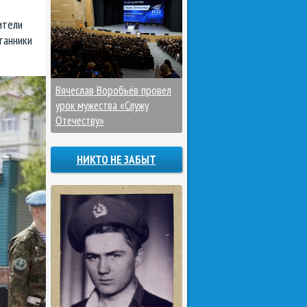
ители
танники
Вячеслав Воробьёв провел
урок мужества «Служу
Отечеству»
НИКТО НЕ ЗАБЫТ