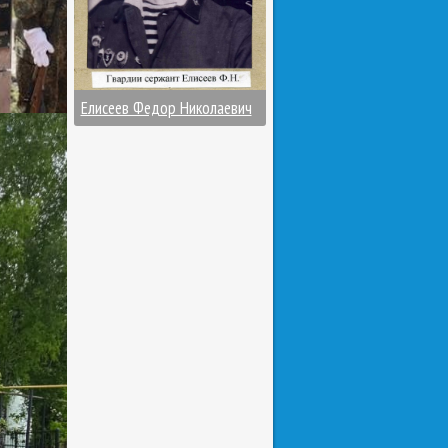
Елисеев Федор Николаевич