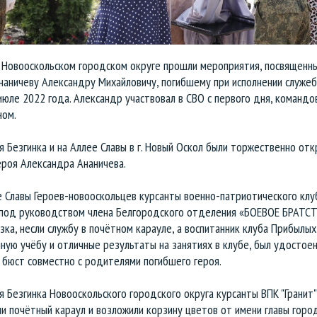
в Новооскольском городском округе прошли мероприятия, посвященн
наничеву Александру Михайловичу, погибшему при исполнении служеб
июле 2022 года. Александр участвовал в СВО с первого дня, командо
ном.
ая Безгинка и на Аллее Славы в г. Новый Оскол были торжественно от
ероя Александра Ананичева.
е Славы Героев-новооскольцев курсанты военно-патриотического клу
" под руководством члена Белгородского отделения «БОЕВОЕ БРАТС
зка, несли службу в почётном карауле, а воспитанник клуба Прибылых
ную учёбу и отличные результаты на занятиях в клубе, был удостоен
 бюст совместно с родителями погибшего героя.
ая Безгинка Новооскольского городского округа курсанты ВПК "Гранит"
и почётный караул и возложили корзину цветов от имени главы горо