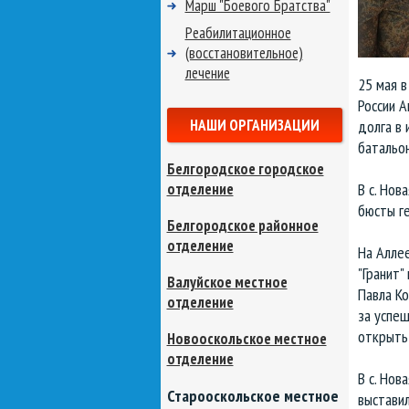
Марш "Боевого Братства"
Реабилитационное
(восстановительное)
лечение
25 мая 
России А
НАШИ ОРГАНИЗАЦИИ
долга в 
батальо
Белгородское городское
В с. Нов
отделение
бюсты г
Белгородское районное
отделение
На Алле
"Гранит
Валуйское местное
Павла Ко
отделение
за успеш
открыть
Новооскольское местное
отделение
В с. Нов
Старооскольское местное
выставил