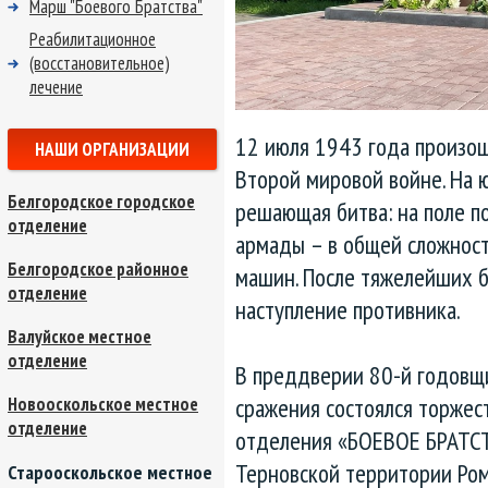
Марш "Боевого Братства"
Реабилитационное
(восстановительное)
лечение
12 июля 1943 года произо
НАШИ ОРГАНИЗАЦИИ
Второй мировой войне. На 
Белгородское городское
решающая битва: на поле п
отделение
армады – в общей сложнос
Белгородское районное
машин. После тяжелейших б
отделение
наступление противника.
Валуйское местное
отделение
В преддверии 80-й годовщ
сражения состоялся торжес
Новооскольское местное
отделение
отделения «БОЕВОЕ БРАТСТ
Терновской территории Ро
Старооскольское местное