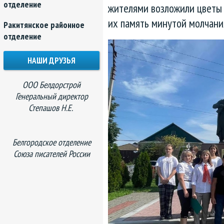
отделение
жителями возложили цветы 
их память минутой молчани
Ракитянское районное
отделение
НАШИ ДРУЗЬЯ
ООО Белдорстрой
Генеральный директор
Степашов Н.Е.
Белгородское отделение
Союза писателей России