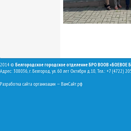
2014 ©
Белгородское городское отделение БРО ВООВ «БОЕВОЕ 
Адрес: 308036, г. Белгород, ул. 60 лет Октября д.10, Тел.: +7 (4722) 20
Разработка сайта организации
— ВамСайт.рф