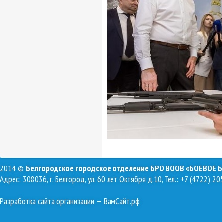
2014 ©
Белгородское городское отделение БРО ВООВ «БОЕВОЕ 
Адрес: 308036, г. Белгород, ул. 60 лет Октября д.10, Тел.: +7 (4722) 20
Разработка сайта организации
— ВамСайт.рф