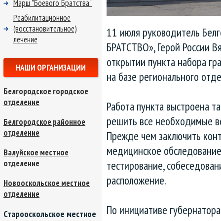
Марш "Боевого Братства"
Реабилитационное
(восстановительное)
11 июля руководитель Бел
лечение
БРАТСТВО», Герой России Вя
открытии пункта набора гр
НАШИ ОРГАНИЗАЦИИ
на базе регионального отд
Белгородское городское
отделение
Работа пункта выстроена т
решить все необходимые во
Белгородское районное
отделение
Прежде чем заключить конт
медицинское обследование
Валуйское местное
отделение
тестирование, собеседован
расположение.
Новооскольское местное
отделение
По инициативе губернатора
Старооскольское местное