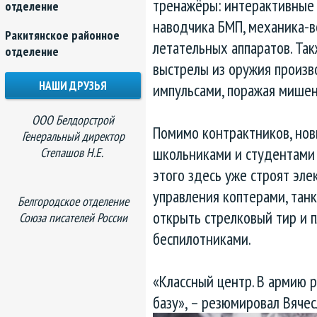
тренажёры: интерактивные 
отделение
наводчика БМП, механика-в
Ракитянское районное
летательных аппаратов. Так
отделение
выстрелы из оружия произв
НАШИ ДРУЗЬЯ
импульсами, поражая мишен
ООО Белдорстрой
Помимо контрактников, нов
Генеральный директор
школьниками и студентами 
Степашов Н.Е.
этого здесь уже строят эле
управления коптерами, тан
Белгородское отделение
открыть стрелковый тир и 
Союза писателей России
беспилотниками.
«Классный центр. В армию 
базу», – резюмировал Вячес