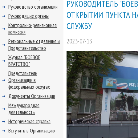
РУКОВОДИТЕЛЬ "БОЕВ
Руководство организации
ОТКРЫТИИ ПУНКТА Н
Руководящие органы
СЛУЖБУ
Контрольно-ревизионная
комиссия
2023-07-13
Региональные отделения и
Представительство
Журнал "БОЕВОЕ
БРАТСТВО"
Представители
Организации в
федеральных округах
Документы Организации
Международная
деятельность
Историческая справка
Вступить в Организацию