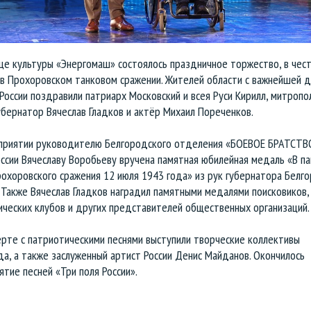
це культуры «Энергомаш» состоялось праздничное торжество, в чес
в Прохоровском танковом сражении. Жителей области с важнейшей д
России поздравили патриарх Московский и всея Руси Кирилл, митропо
убернатор Вячеслав Гладков и актёр Михаил Пореченков.
приятии руководителю Белгородского отделения «БОЕВОЕ БРАТСТВ
ссии Вячеславу Воробьеву вручена памятная юбилейная медаль «В па
охоровского сражения 12 июля 1943 года» из рук губернатора Белг
 Также Вячеслав Гладков наградил памятными медалями поисковиков,
ических клубов и других представителей общественных организаций.
ерте с патриотическими песнями выступили творческие коллективы
а, а также заслуженный артист России Денис Майданов. Окончилось
тие песней «Три поля России».