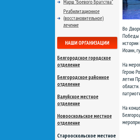
Марш "Боевого Братства"
Реабилитационное
(восстановительное)
лечение
Во Двор
Победы 
НАШИ ОРГАНИЗАЦИИ
истории 
Иоанн, г
Белгородское городское
На меро
отделение
Герою Ро
Белгородское районное
летия Пр
отделение
области.
патриот
Валуйское местное
отделение
На конц
Белгород
Новооскольское местное
мероприя
отделение
Старооскольское местное