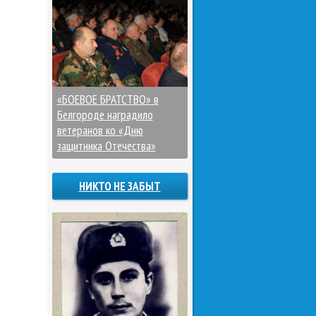
«БОЕВОЕ БРАТСТВО» в
Белгороде наградило
ветеранов ко «Дню
защитника Отечества»
НИКТО НЕ ЗАБЫТ