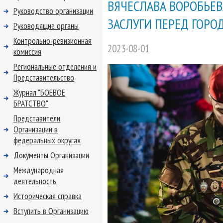
ВЯЧЕСЛАВА ВОРОБЬЕВ
Руководство организации
ЗАСЛУГИ ПЕРЕД ГОРО
Руководящие органы
Контрольно-ревизионная
2023-08-01
комиссия
Региональные отделения и
Представительство
Журнал "БОЕВОЕ
БРАТСТВО"
Представители
Организации в
федеральных округах
Документы Организации
Международная
деятельность
Историческая справка
Вступить в Организацию