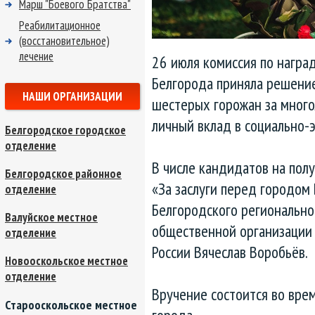
Марш "Боевого Братства"
Реабилитационное
(восстановительное)
лечение
26 июля комиссия по награ
Белгорода приняла решени
НАШИ ОРГАНИЗАЦИИ
шестерых горожан за мног
личный вклад в социально-
Белгородское городское
отделение
В числе кандидатов на пол
Белгородское районное
«За заслуги перед городом
отделение
Белгородского регионально
Валуйское местное
общественной организации
отделение
России Вячеслав Воробьёв.
Новооскольское местное
отделение
Вручение состоится во вр
Старооскольское местное
города.