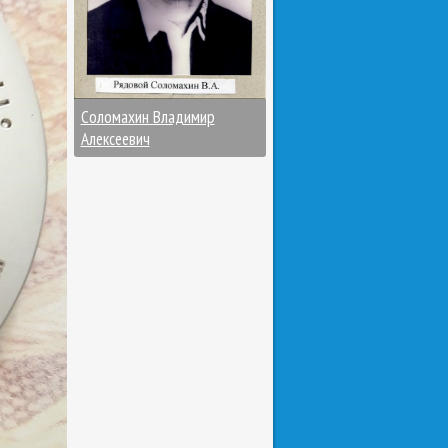
Соломахин Владимир
Алексеевич