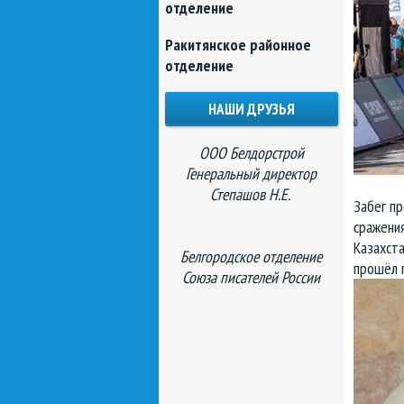
отделение
Ракитянское районное
отделение
НАШИ ДРУЗЬЯ
ООО Белдорстрой
Генеральный директор
Степашов Н.Е.
Забег п
сражения
Казахста
Белгородское отделение
прошёл 
Союза писателей России