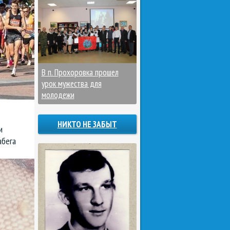
В п. Прохоровка прошел
урок мужества для
молодежи
НИКТО НЕ ЗАБЫТ
и
абега