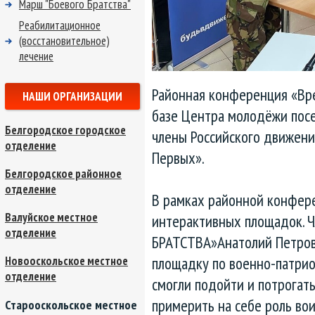
Марш "Боевого Братства"
Реабилитационное
(восстановительное)
лечение
Районная конференция «Вр
НАШИ ОРГАНИЗАЦИИ
базе Центра молодёжи посе
Белгородское городское
члены Российского движен
отделение
Первых».
Белгородское районное
отделение
В рамках районной конфер
Валуйское местное
интерактивных площадок. 
отделение
БРАТСТВА»Анатолий Петров
площадку по военно-патри
Новооскольское местное
отделение
смогли подойти и потрогать
примерить на себе роль вои
Старооскольское местное