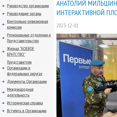
АНАТОЛИЙ МИЛЬШИН 
Руководство организации
ИНТЕРАКТИВНОЙ ПЛ
Руководящие органы
Контрольно-ревизионная
2023-12-01
комиссия
Региональные отделения и
Представительство
Журнал "БОЕВОЕ
БРАТСТВО"
Представители
Организации в
федеральных округах
Документы Организации
Международная
деятельность
Историческая справка
Вступить в Организацию