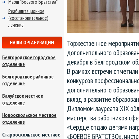
Марш "Боевого Братства"
Реабилитационное
(восстановительное)
лечение
Торжественное мероприяти
НАШИ ОРГАНИЗАЦИИ
дополнительного образован
Белгородское городское
декабря в Белгородском об
отделение
В рамках встречи отметили
Белгородское районное
конкурсов профессионально
отделение
дополнительного образован
Валуйское местное
вклад в развитие образован
отделение
Дипломом лауреата XIX обл
Новооскольское местное
мастерства работников сф
отделение
«Сердце отдаю детям» наг
Старооскольское местное
«БОЕВОЕ БРАТСТВО», инстр