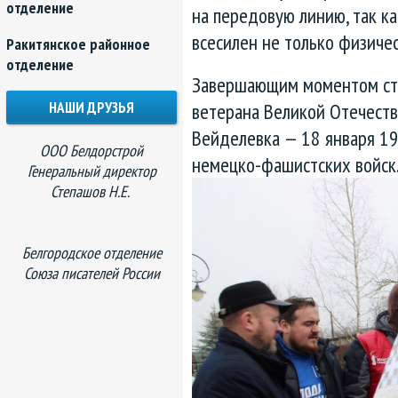
отделение
на передовую линию, так 
всесилен не только физичес
Ракитянское районное
отделение
Завершающим моментом ста
НАШИ ДРУЗЬЯ
ветерана Великой Отечеств
Вейделевка — 18 января 19
ООО Белдорстрой
немецко-фашистских войск
Генеральный директор
Степашов Н.Е.
Белгородское отделение
Союза писателей России