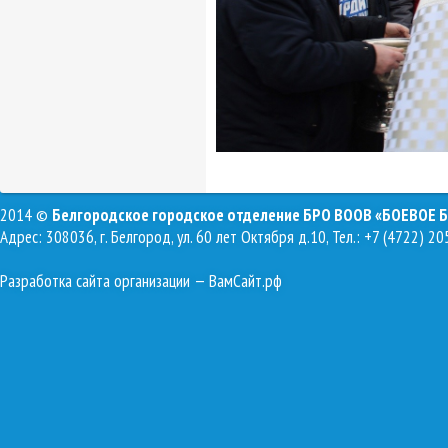
2014 ©
Белгородское городское отделение БРО ВООВ «БОЕВОЕ 
Адрес: 308036, г. Белгород, ул. 60 лет Октября д.10, Тел.: +7 (4722) 20
Разработка сайта организации
— ВамСайт.рф