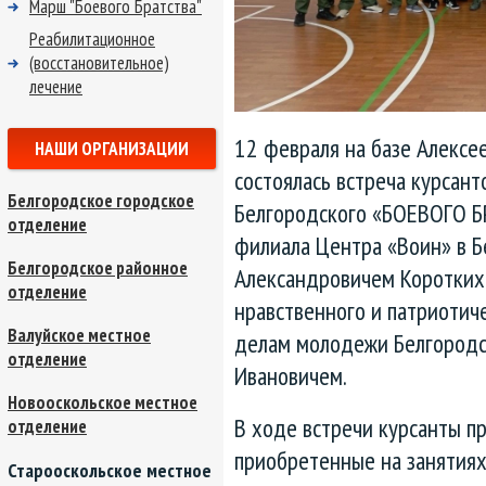
Марш "Боевого Братства"
Реабилитационное
(восстановительное)
лечение
12 февраля на базе Алексе
НАШИ ОРГАНИЗАЦИИ
состоялась встреча курсан
Белгородское городское
Белгородского «БОЕВОГО Б
отделение
филиала Центра «Воин» в 
Белгородское районное
Александровичем Коротких 
отделение
нравственного и патриотич
Валуйское местное
делам молодежи Белгородс
отделение
Ивановичем.
Новооскольское местное
В ходе встречи курсанты п
отделение
приобретенные на занятиях
Старооскольское местное