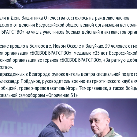
аля в День Защитника Отечества состоялось награждение членов
дского отделения Всероссийской общественной организации ветеран
БРАТСТВО» из числа участников боевых действий и активистов орга
ение прошло в Белгороде, Новом Осколе и Валуйках. 39 человек отм
ми организации «БОЕВОЕ БРАТСТВО»: медалью «25 лет Всероссийско
енной организации ветеранов «БОЕВОЕ БРАТСТВО», «За ратную добл
ство».
агражденных в Белгороде руководитель центра специальной подгото
Александр Пойдунов, руководитель военно-патриотического клуба «
ербицкий, тренер-преподаватель Игорь Темерязанцев, а также бойц
риальной самообороны «Ополчение 31».