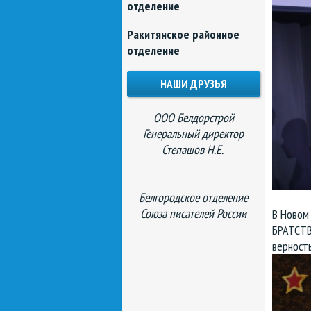
отделение
Ракитянское районное
отделение
НАШИ ДРУЗЬЯ
ООО Белдорстрой
Генеральный директор
Степашов Н.Е.
Белгородское отделение
Союза писателей России
В Новом
БРАТСТВ
верность