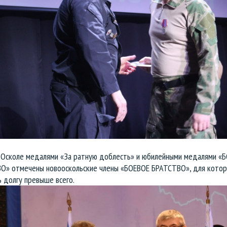
 Осколе медалями «За ратную доблесть» и юбилейными медалями «
О» отмечены новооскольские члены «БОЕВОЕ БРАТСТВО», для кото
 долгу превыше всего.