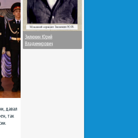
Зилюкин Юрий
Владимирович
и, давал
ен, так
ии.