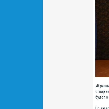
«В разны
отпор лю
будет и 
По заве