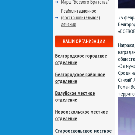
Марш "Боевого Братства"
Реабилитационное
23 февр
(восстановительное)
лечение
Белгоро
«БОЕВОЕ 
НАШИ ОРГАНИЗАЦИИ
Награжд
награда
Белгородское городское
обществ
отделение
«За муже
Среди н
Белгородское районное
Стихий" 
отделение
Роман В
Валуйское местное
террито
отделение
Новооскольское местное
отделение
Старооскольское местное