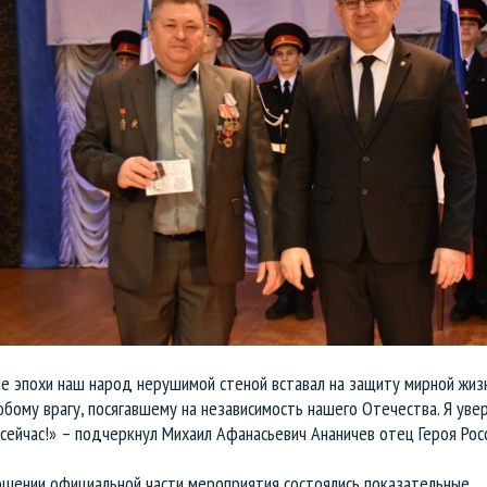
е эпохи наш народ нерушимой стеной вставал на защиту мирной жизн
бому врагу, посягавшему на независимость нашего Отечества. Я увер
сейчас!» – подчеркнул Михаил Афанасьевич Ананичев отец Героя Росс
ршении официальной части мероприятия состоялись показательные