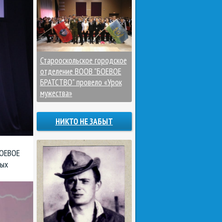
Старооскольское городское
отделение ВООВ "БОЕВОЕ
БРАТСТВО" провело «Урок
мужества»
НИКТО НЕ ЗАБЫТ
БОЕВОЕ
рых