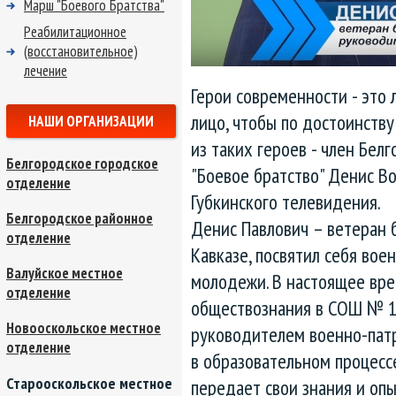
Марш "Боевого Братства"
Реабилитационное
(восстановительное)
лечение
Герои современности - это
лицо, чтобы по достоинству
НАШИ ОРГАНИЗАЦИИ
из таких героев - член Бел
Белгородское городское
"Боевое братство" Денис В
отделение
Губкинского телевидения.
Белгородское районное
Денис Павлович – ветеран 
отделение
Кавказе, посвятил себя во
Валуйское местное
молодежи. В настоящее вре
отделение
обществознания в СОШ № 10
Новооскольское местное
руководителем военно-патри
отделение
в образовательном процесс
Старооскольское местное
передает свои знания и оп