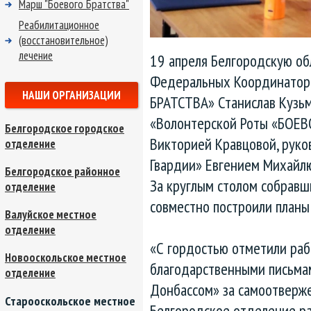
Марш "Боевого Братства"
Реабилитационное
(восстановительное)
лечение
19 апреля Белгородскую об
Федеральных Координатор
НАШИ ОРГАНИЗАЦИИ
БРАТСТВА» Станислав Кузьм
«Волонтерской Роты «БОЕВ
Белгородское городское
Викторией Кравцовой, рук
отделение
Гвардии» Евгением Михайлю
Белгородское районное
За круглым столом собравш
отделение
совместно построили планы
Валуйское местное
отделение
«С гордостью отметили раб
Новооскольское местное
благодарственными письмам
отделение
Донбассом» за самоотверже
Старооскольское местное
Белгородское отделение раз