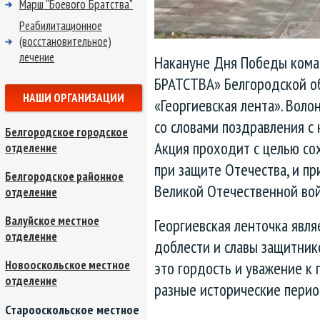
Марш "Боевого Братства"
Реабилитационное
(восстановительное)
лечение
Накануне Дня Победы кома
БРАТСТВА» Белгородской об
НАШИ ОРГАНИЗАЦИИ
«Георгиевская лента». Вол
со словами поздравления с
Белгородское городское
Акция проходит с целью со
отделение
при защите Отечества, и п
Белгородское районное
Великой Отечественной во
отделение
Валуйское местное
Георгиевская ленточка явля
отделение
доблести и славы защитнико
Новооскольское местное
это гордость и уважение к
отделение
разные исторические перио
Старооскольское местное