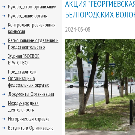
АКЦИЯ "ГЕОРГИЕВСКАЯ
Руководство организации
БЕЛГОРОДСКИХ ВОЛО
Руководящие органы
Контрольно-ревизионная
2024-05-08
комиссия
Региональные отделения и
Представительство
Журнал "БОЕВОЕ
БРАТСТВО"
Представители
Организации в
федеральных округах
Документы Организации
Международная
деятельность
Историческая справка
Вступить в Организацию