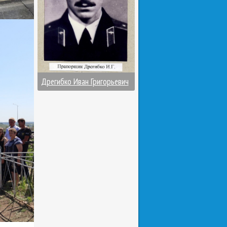
Дрегибко Иван Григорьевич