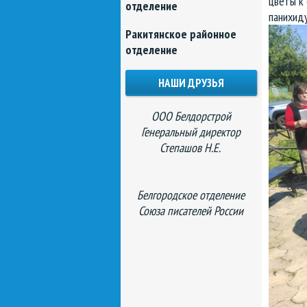
цветы к 
отделение
панихиду
Ракитянское районное
отделение
НАШИ ДРУЗЬЯ
ООО Белдорстрой
Генеральный директор
Степашов Н.Е.
Белгородское отделение
Союза писателей России