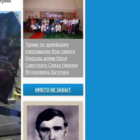
лужил
Турнир по армейскому
рукопашному бою памяти
Генерала армии Героя
Советского Союза Николая
Федоровича Ватутина
НИКТО НЕ ЗАБЫТ