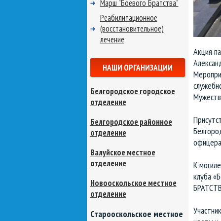
Марш "Боевого Братства"
Реабилитационное
(восстановительное)
лечение
Акция па
Александ
НАШИ ОРГАНИЗАЦИИ
Меропри
служебно
Белгородское городское
Мужества
отделение
Присутс
Белгородское районное
Белгоро
отделение
офицера
Валуйское местное
отделение
К могиле
клуба «
Новооскольское местное
БРАТСТВ
отделение
Участник
Старооскольское местное