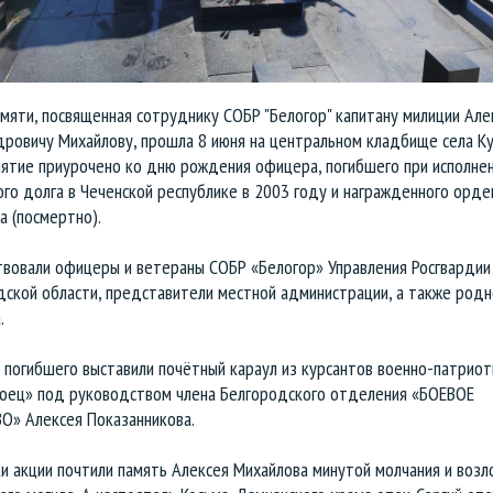
мяти, посвященная сотруднику СОБР "Белогор" капитану милиции Ал
ровичу Михайлову, прошла 8 июня на центральном кладбище села Ку
ятие приурочено ко дню рождения офицера, погибшего при исполне
го долга в Чеченской республике в 2003 году и награжденного орд
 (посмертно).
твовали офицеры и ветераны СОБР «Белогор» Управления Росгвардии
дской области, представители местной администрации, а также родн
.
 погибшего выставили почётный караул из курсантов военно-патриот
Боец» под руководством члена Белгородского отделения «БОЕВОЕ
О» Алексея Показанникова.
и акции почтили память Алексея Михайлова минутой молчания и возл