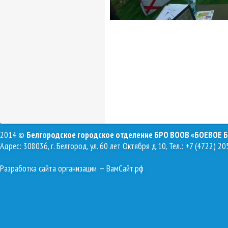
2014 ©
Белгородское городское отделение БРО ВООВ «БОЕВОЕ 
Адрес: 308036, г. Белгород, ул. 60 лет Октября д.10, Тел.: +7 (4722) 20
Разработка сайта организации
— ВамСайт.рф