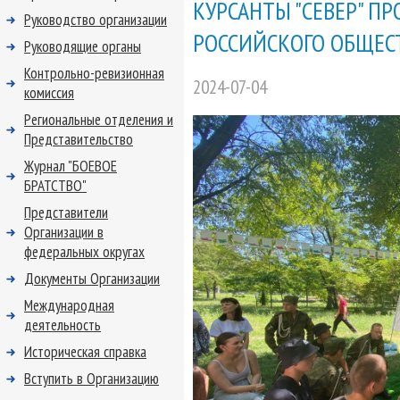
КУРСАНТЫ "СЕВЕР" П
Руководство организации
РОССИЙСКОГО ОБЩЕС
Руководящие органы
Контрольно-ревизионная
2024-07-04
комиссия
Региональные отделения и
Представительство
Журнал "БОЕВОЕ
БРАТСТВО"
Представители
Организации в
федеральных округах
Документы Организации
Международная
деятельность
Историческая справка
Вступить в Организацию