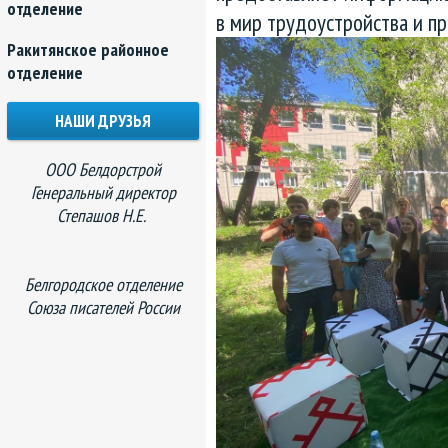
отделение
в мир трудоустройства и п
Ракитянское районное
отделение
НАШИ ДРУЗЬЯ
ООО Белдорстрой
Генеральный директор
Степашов Н.Е.
Белгородское отделение
Союза писателей России