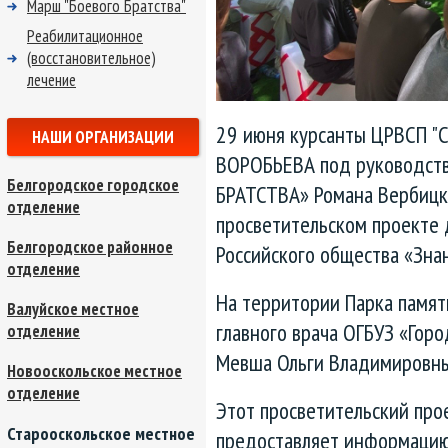
Марш "Боевого Братства"
Реабилитационное
(восстановительное)
лечение
29 июня курсанты ЦРВСП "С
НАШИ ОРГАНИЗАЦИИ
ВОРОБЬЕВА под руководств
Белгородское городское
БРАТСТВА» Романа Вербицко
отделение
просветительском проекте 
Белгородское районное
Российского общества «Зна
отделение
На территории Парка памя
Валуйское местное
главного врача ОГБУЗ «Горо
отделение
Мевша Ольги Владимировны
Новооскольское местное
отделение
Этот просветительский про
Старооскольское местное
предоставляет информацию 