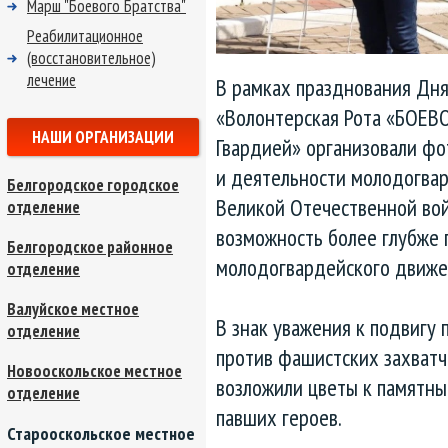
Марш "Боевого Братства"
Реабилитационное
(восстановительное)
лечение
В рамках празднования Дня
«Волонтерская Рота «БОЕВ
НАШИ ОРГАНИЗАЦИИ
Гвардией» организовали фо
и деятельности молодогва
Белгородское городское
Великой Отечественной вой
отделение
возможность более глубже 
Белгородское районное
молодогвардейского движе
отделение
Валуйское местное
В знак уважения к подвигу
отделение
против фашистских захватч
Новооскольское местное
возложили цветы к памятны
отделение
павших героев.
Старооскольское местное