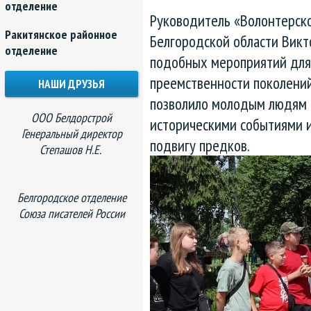
отделение
Руководитель «Волонтерск
Ракитянское районное
Белгородской области Викт
отделение
подобных мероприятий для
преемственности поколений
НАШИ ДРУЗЬЯ
позволило молодым людям 
ООО Белдорстрой
историческими событиями 
Генеральный директор
подвигу предков.
Степашов Н.Е.
Белгородское отделение
Союза писателей России