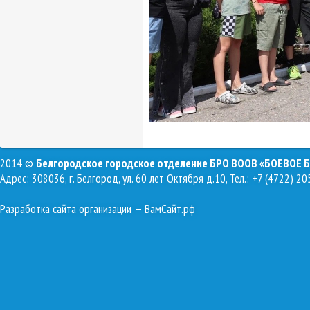
2014 ©
Белгородское городское отделение БРО ВООВ «БОЕВОЕ 
Адрес: 308036, г. Белгород, ул. 60 лет Октября д.10, Тел.: +7 (4722) 20
Разработка сайта организации
— ВамСайт.рф