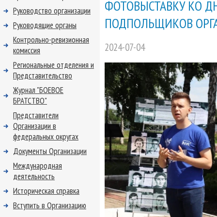
ФОТОВЫСТАВКУ КО Д
Руководство организации
ПОДПОЛЬЩИКОВ ОРГ
Руководящие органы
Контрольно-ревизионная
2024-07-04
комиссия
Региональные отделения и
Представительство
Журнал "БОЕВОЕ
БРАТСТВО"
Представители
Организации в
федеральных округах
Документы Организации
Международная
деятельность
Историческая справка
Вступить в Организацию