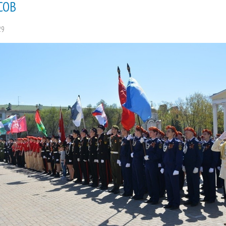
СОВ
29