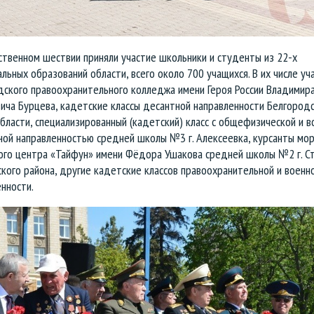
твенном шествии приняли участие школьники и студенты из 22-х
льных образований области, всего около 700 учащихся. В их числе уч
дского правоохранительного колледжа имени Героя России Владимир
ича Бурцева, кадетские классы десантной направленности Белгород
бласти, специализированный (кадетский) класс с общефизической и в
ной направленностью средней школы №3 г. Алексеевка, курсанты мор
ого центра «Тайфун» имени Фёдора Ушакова средней школы №2 г. С
кого района, другие кадетские классов правоохранительной и военн
енности.