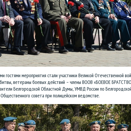
ми гостями мероприятия стали участники Великой Отечественной вой
 битвы, ветераны боевых действий – члены ВООВ «БОЕВОЕ БРАТСТВО
вители Белгородской Областной Думы, УМВД России по Белгородско
, Общественного совета при полицейском ведомстве.