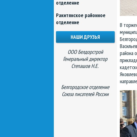
отделение
Ракитянское районное
отделение
В торжес
муниципа
НАШИ ДРУЗЬЯ
Белгоро
Васильев
ООО Белдорстрой
района о
Генеральный директор
приклад
Степашов Н.Е.
кадетск
Яковлевс
направл
Белгородское отделение
Союза писателей России