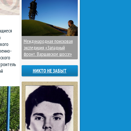
ащиеся
а
Международная поисковая
ского
экспедиция «Западный
оенно-
фронт. Варшавское шоссе»
ского
троитель
ой
НИКТО НЕ ЗАБЫТ