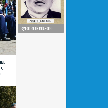
Реутов Иван Иванович
ны,
»,
й