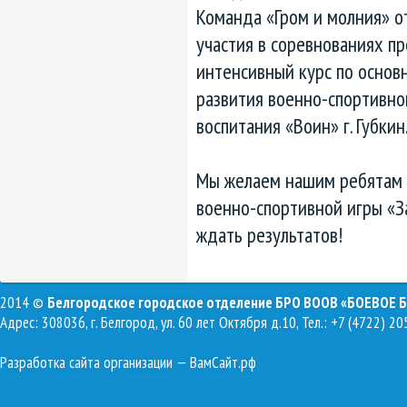
Команда «Гром и молния» о
участия в соревнованиях п
интенсивный курс по основ
развития военно-спортивно
воспитания «Воин» г. Губкин
Мы желаем нашим ребятам 
военно-спортивной игры «З
ждать результатов!
2014 ©
Белгородское городское отделение БРО ВООВ «БОЕВОЕ 
Адрес: 308036, г. Белгород, ул. 60 лет Октября д.10, Тел.: +7 (4722) 20
Разработка сайта организации
— ВамСайт.рф