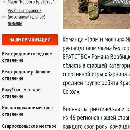
Марш "Боевого Братства"
Реабилитационное
(восстановительное)
лечение
Команда «Гром и молния» Я
НАШИ ОРГАНИЗАЦИИ
руководством члена Белго
Белгородское городское
БРАТСТВО» Романа Вербицк
отделение
область в старшей категор
Белгородское районное
спортивной игры «Зарница 2
отделение
средней группе ребята Кра
Валуйское местное
Сокол».
отделение
Военно-патриотическая иг
Новооскольское местное
отделение
из 46 регионов нашей стран
каждого своя роль: команди
Старооскольское местное