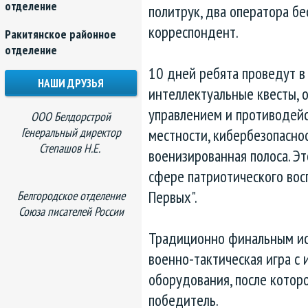
отделение
политрук, два оператора бе
корреспондент.
Ракитянское районное
отделение
10 дней ребята проведут в
НАШИ ДРУЗЬЯ
интеллектуальные квесты, о
управлением и противодей
ООО Белдорстрой
Генеральный директор
местности, кибербезопаснос
Степашов Н.Е.
военизированная полоса. Э
сфере патриотического во
Первых".
Белгородское отделение
Союза писателей России
Традиционно финальным и
военно-тактическая игра с 
оборудования, после котор
победитель.