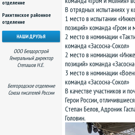
команда «Гром и молния» в
отделение
В отрядных испытаниях у к
Ракитянское районное
1 место в испытании «Инже
отделение
позиций» команда «Гром и 
2 место в номинации «Такт
НАШИ ДРУЗЬЯ
команда «Засосна-Сокол»
ООО Белдорстрой
2 место в номинации «Инж
Генеральный директор
позиций» команда «Засосна
Степашов Н.Е.
3 место в номинации «Воен
команда «Засосна-Сокол»
Белгородское отделение
В качестве участников и по
Союза писателей России
Герои России, отличившиес
Степан Белов, Адроник Гасп
Головин.