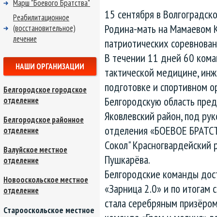
Марш "Боевого Братства"
15 сентября в Волгоградско
Реабилитационное
Родина-мать на Мамаевом К
(восстановительное)
лечение
патриотических соревнован
В течении 11 дней 60 кома
НАШИ ОРГАНИЗАЦИИ
тактической медицине, инж
подготовке и спортивном о
Белгородское городское
Белгородскую область пред
отделение
Яковлевский район, под ру
Белгородское районное
отделения «БОЕВОЕ БРАТСТ
отделение
Сокол" Красногвардейский 
Валуйское местное
Пушкарёва.
отделение
Белгородские команды дос
Новооскольское местное
«Зарница 2.0» и по итогам 
отделение
стала серебряным призёром 
Старооскольское местное