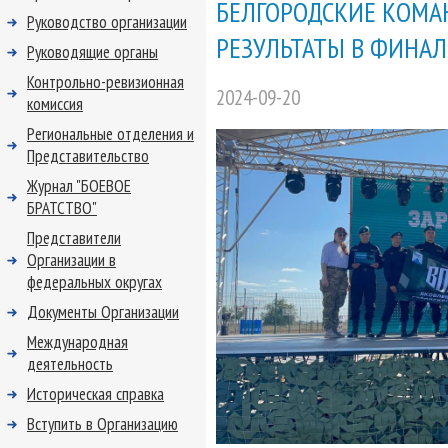
БЕЛГОРОДСКИЕ КОМА
Руководство организации
РЕЗУЛЬТАТЫ В ФИНАЛ
Руководящие органы
Контрольно-ревизионная
2024-09-20
комиссия
Региональные отделения и
Представительство
Журнал "БОЕВОЕ
БРАТСТВО"
Представители
Организации в
федеральных округах
Документы Организации
Международная
деятельность
Историческая справка
Вступить в Организацию