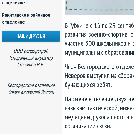
отделение
Ракитянское районное
отделение
В Губкине с 16 по 29 сентя
развития военно-спортивно
НАШИ ДРУЗЬЯ
участие 300 школьников и 
ООО Белдорстрой
муниципальных образовани
Генеральный директор
Степашов Н.Е.
Член Белгородского отдел
Неверов выступил на сборах
бучающихся ребят.
Белгородское отделение
Союза писателей России
На смене в течение двух н
навыкам тактической, инже
медицины, рукопашного и н
организации связи.