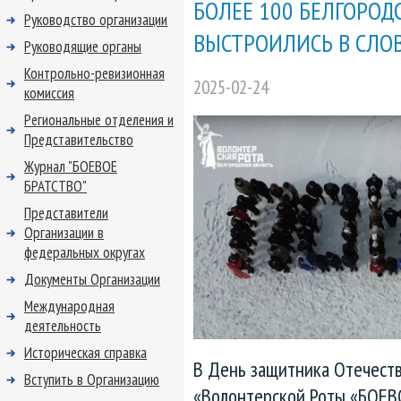
БОЛЕЕ 100 БЕЛГОРОД
Руководство организации
ВЫСТРОИЛИСЬ В СЛО
Руководящие органы
Контрольно-ревизионная
2025-02-24
комиссия
Региональные отделения и
Представительство
Журнал "БОЕВОЕ
БРАТСТВО"
Представители
Организации в
федеральных округах
Документы Организации
Международная
деятельность
Историческая справка
В День защитника Отечеств
Вступить в Организацию
«Волонтерской Роты «БОЕВ