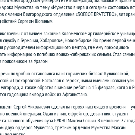
ля в «Белгородском университете кооперации, экономики и права» в
 урока Мужества на тему «Мужество вчера и сегодня» состоялась вс
ов с членом Белгородского отделения «БОЕВОЕ БРАТСТВО», ветера
действий Сергеем Шопиным.
иколаевич с отличием закончил Коломенское артиллерийское училищ
 службу в Германии, Хабаровске, Новосибирске. Во время первой чеч
ыл руководителем информационного центра, где ему приходилось
ать информацию о погибших воинах-сибиряках их семьям. Стал самым
 полковником за Уралом.
тречи подробно остановился на исторических битвах: Куликовской,
кой и Прохоровской. Рассказал о героях, чьими именами названы ули
елгорода, а также обратил внимание ребят на 15 февраля, когда в Р
тся годовщина вывода войск из Афганистана.
кцент Сергей Николаевич сделал на героях настоящего времени – уч
но военной операции. Один из них, ефрейтор, десантник, студент
та заочного обучения вуза БУКЭП Максим Соснин. В неполные 22 года
ом двух ордеров Мужества, третьим орденом Мужества Максим
ен посмертно.