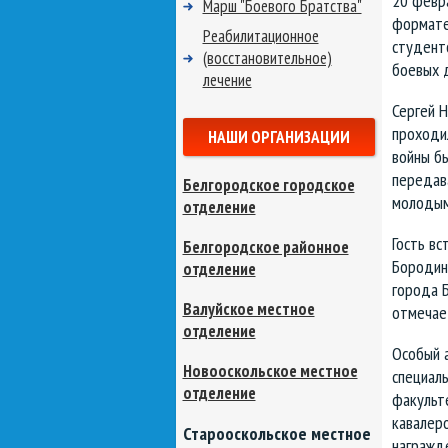
20 февра
Марш "Боевого Братства"
формате
Реабилитационное
студент
(восстановительное)
боевых 
лечение
Сергей Н
проходил
НАШИ ОРГАНИЗАЦИИ
войны б
передав
Белгородское городское
молодым
отделение
Гость вс
Белгородское районное
Бородинс
отделение
города Б
Валуйское местное
отмечае
отделение
Особый а
Новооскольское местное
специаль
отделение
факульте
кавалер
Старооскольское местное
награжд