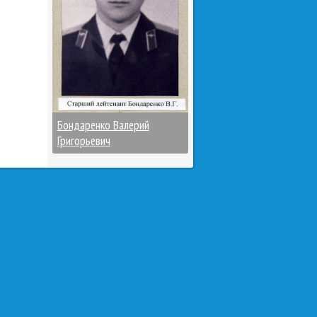
Бондаренко Валерий
Григорьевич