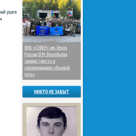
рый ушел
м
ВПК «СЕВЕР» им. Героя
России В.М. Воробьёва
заняли I место в
соревнованиях «Боевой
путь»
НИКТО НЕ ЗАБЫТ