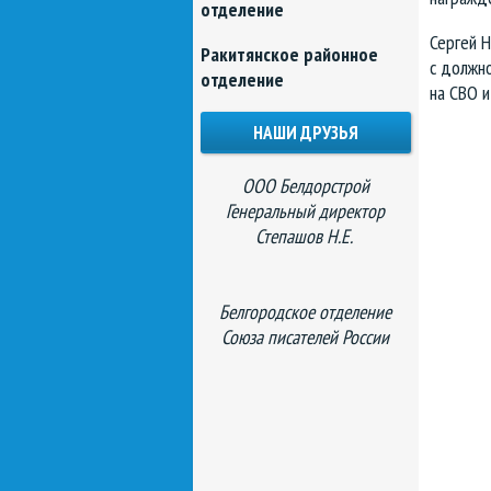
отделение
Сергей 
Ракитянское районное
с должн
отделение
на СВО и
НАШИ ДРУЗЬЯ
ООО Белдорстрой
Генеральный директор
Степашов Н.Е.
Белгородское отделение
Союза писателей России