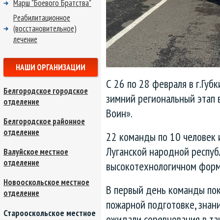
Марш "Боевого Братства"
Реабилитационное
(восстановительное)
лечение
НАШИ ОРГАНИЗАЦИИ
С 26 по 28 февраля в г.Губ
Белгородское городское
зимний региональный этап 
отделение
Воин».
Белгородское районное
отделение
22 команды по 10 человек 
Луганской народной респуб
Валуйское местное
отделение
высокотехнологичном форм
Новооскольское местное
В первый день команды пок
отделение
пожарной подготовке, знан
Старооскольское местное
ожидали соревнования в та