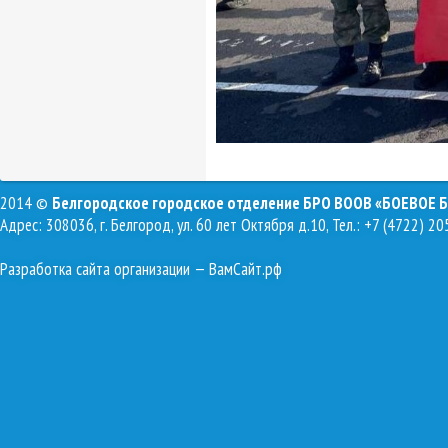
2014 ©
Белгородское городское отделение БРО ВООВ «БОЕВОЕ 
Адрес: 308036, г. Белгород, ул. 60 лет Октября д.10, Тел.: +7 (4722) 20
Разработка сайта организации
— ВамСайт.рф