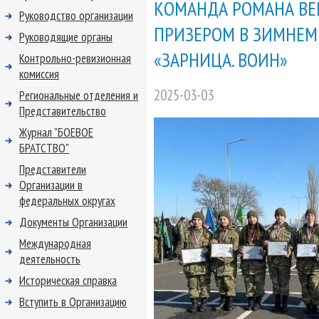
КОМАНДА РОМАНА ВЕ
Руководство организации
ПРИЗЕРОМ В ЗИМНЕМ
Руководящие органы
«ЗАРНИЦА. ВОИН»
Контрольно-ревизионная
комиссия
2025-03-03
Региональные отделения и
Представительство
Журнал "БОЕВОЕ
БРАТСТВО"
Представители
Организации в
федеральных округах
Документы Организации
Международная
деятельность
Историческая справка
Вступить в Организацию