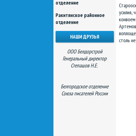
отделение
Староос
усилия,
Ракитянское районное
конвоем 
отделение
Артемовс
воплощен
НАШИ ДРУЗЬЯ
столь не
ООО Белдорстрой
Генеральный директор
Степашов Н.Е.
Белгородское отделение
Союза писателей России