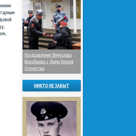
инили
итарным
едовой
ду,
ом,
Поздравление Вячеслава
Воробьёва с Днем Героев
Отечества
НИКТО НЕ ЗАБЫТ