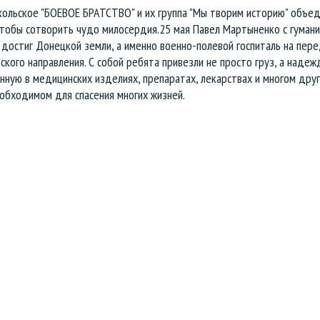
кольское "БОЕВОЕ БРАТСТВО" и их группа "Мы творим историю" объед
 чтобы сотворить чудо милосердия.25 мая Павел Мартыненко с гуман
достиг Донецкой земли, а именно военно-полевой госпиталь на пер
кого направления. С собой ребята привезли не просто груз, а надеж
ную в медицинских изделиях, препаратах, лекарствах и многом друг
обходимом для спасения многих жизней.