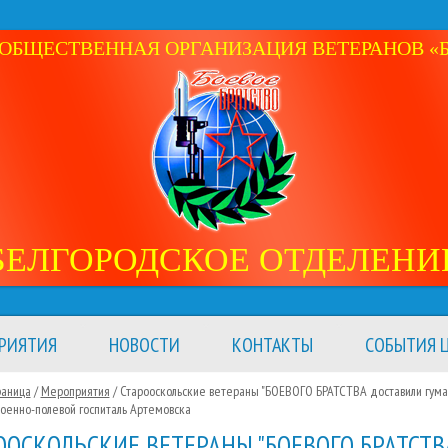
ОБЩЕСТВЕННАЯ ОРГАНИЗАЦИЯ ВЕТЕРАНОВ «Б
БЕЛГОРОДСКОЕ ОТДЕЛЕНИ
РИЯТИЯ
НОВОСТИ
КОНТАКТЫ
СОБЫТИЯ Ц
раница
/
Мероприятия
/
Старооскольские ветераны "БОЕВОГО БРАТСТВА доставили гум
оенно-полевой госпиталь Артемовска
ООСКОЛЬСКИЕ ВЕТЕРАНЫ "БОЕВОГО БРАТСТВ