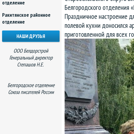
отделение
Белгородского отделения 
Ракитянское районное
Праздничное настроение дл
отделение
полевой кухни доносился а
приготовленной для всех г
НАШИ ДРУЗЬЯ
ООО Белдорстрой
Генеральный директор
Степашов Н.Е.
Белгородское отделение
Союза писателей России