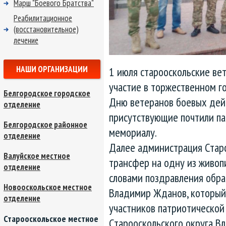
Марш "Боевого Братства"
Реабилитационное
(восстановительное)
лечение
НАШИ ОРГАНИЗАЦИИ
1 июля старооскольские в
участие в торжественном г
Белгородское городское
Дню ветеранов боевых дей
отделение
присутствующие почтили п
Белгородское районное
мемориалу.
отделение
Далее администрация Старо
Валуйское местное
трансфер на одну из живоп
отделение
словами поздравления обрат
Новооскольское местное
Владимир Жданов, который
отделение
участников патриотической
Старооскольское местное
Старооскольского округа В