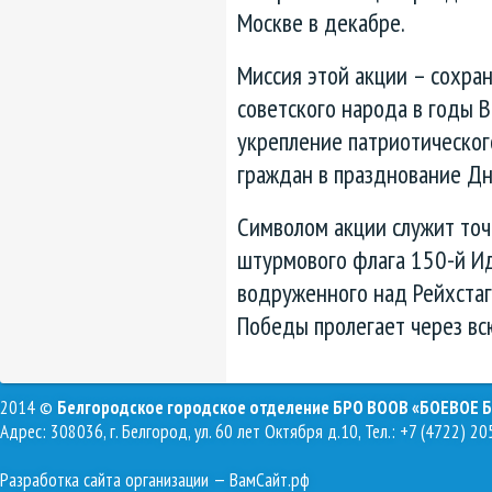
Москве в декабре.
Миссия этой акции – сохра
советского народа в годы 
укрепление патриотическог
граждан в празднование Дн
Символом акции служит точ
штурмового флага 150-й Ид
водруженного над Рейхстаг
Победы пролегает через всю
2014 ©
Белгородское городское отделение БРО ВООВ «БОЕВОЕ 
Адрес: 308036, г. Белгород, ул. 60 лет Октября д.10, Тел.: +7 (4722) 20
Разработка сайта организации
— ВамСайт.рф