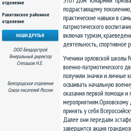
Этот Дом "Юнармии" призв
отделение
подрастающему поколению,
Ракитянское районное
практические навыки в самы
отделение
патриотического воспитани
включая туризм, краеведен
НАШИ ДРУЗЬЯ
деятельность, спортивное р
ООО Белдорстрой
Генеральный директор
Ученики орловской школы 
Степашов Н.Е.
военно-патриотического дв
получили значки и личные 
Белгородское отделение
осваивать начальную военн
Союза писателей России
оказания первой помощи и 
мероприятиям.Орловскому 
принять у себя Всероссийс
Далее они передали эстафе
завершится акция грандио