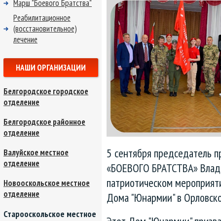
Марш "Боевого Братства"
Реабилитационное
(восстановительное)
лечение
НАШИ ОРГАНИЗАЦИИ
Белгородское городское
отделение
Белгородское районное
отделение
5 сентября председатель п
Валуйское местное
отделение
«БОЕВОГО БРАТСТВА» Влади
патриотическом мероприяти
Новооскольское местное
отделение
Дома "Юнармии" в Орловско
Старооскольское местное